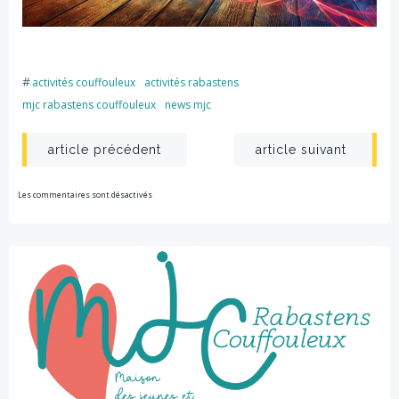
#
activités couffouleux
activités rabastens
mjc rabastens couffouleux
news mjc
Post
Post
article précédent
article suivant
navigation
navigation
Les commentaires sont désactivés