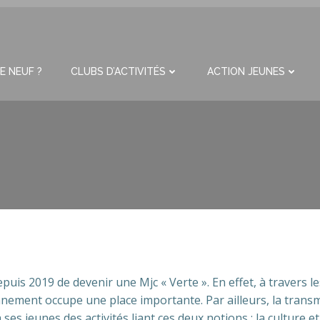
E NEUF ?
CLUBS D’ACTIVITÉS
ACTION JEUNES
9 de devenir une Mjc « Verte ». En effet, à travers les a
ronnement occupe une place importante. Par ailleurs, la trans
ses jeunes des activités liant ces deux notions : la culture e