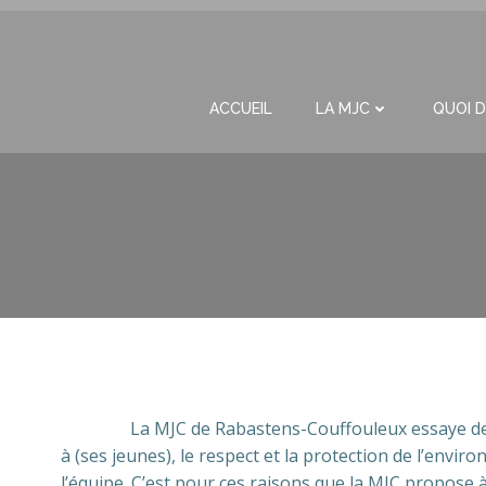
Aller
au
contenu
ACCUEIL
LA MJC
QUOI D
La MJC de Rabastens-Couffouleux essaye depuis 201
à (ses jeunes), le respect et la protection de l’envi
l’équipe. C’est pour ces raisons que la MJC propose à 