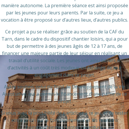
manière autonome. La première séance est ainsi proposée
par les jeunes pour leurs parents. Par la suite, ce jeu a
vocation à être proposé sur d’autres lieux, d’autres publics.
Ce projet a pu se réaliser grâce au soutien de la CAF du
Tarn, dans le cadre du dispositif chantier loisirs, qui a pour
but de permettre à des jeunes âgés de 12 à 17 ans, de
financer une majeure partie de leur séjour en réalisant un
travail d’utilité sociale. Les jeunes ont ainsi bénéficié
d’activités à un coût très modique en échange de leur
engagement dans ce projet.
Autre soutien, celui du Fond de Développement de la Vie
Associative, qui a permis le financement d’une partie de ce
projet
Si vous avez la possibilité de participer à ce jeu, et de tester
vos à priori sur le fonctionnement et les relations
hommes/femmes, tentez l’aventure.