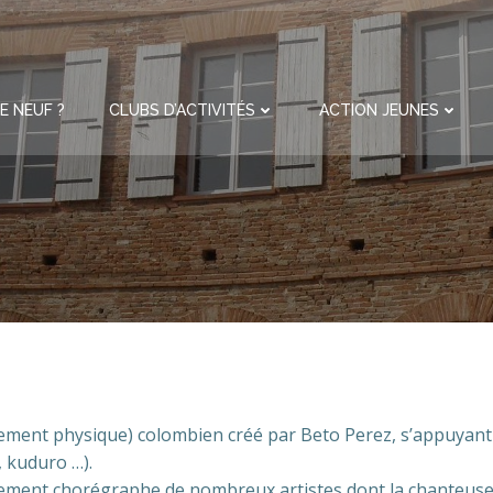
E NEUF ?
CLUBS D’ACTIVITÉS
ACTION JEUNES
ment physique) colombien créé par Beto Perez, s’appuyant 
 kuduro …).
lement chorégraphe de nombreux artistes dont la chanteuse