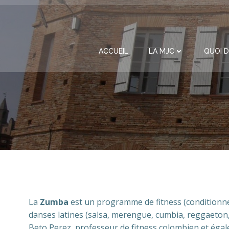
Aller
au
contenu
ACCUEIL
LA MJC
QUOI D
La
Zumba
est un programme de fitness (conditionne
danses latines (salsa, merengue, cumbia, reggaeton,
Beto Perez, professeur de fitness colombien et éga